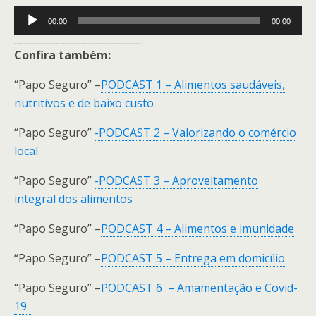
Tocador
00:00
00:00
de
O Excelsior Saúde é exibido de segunda à sexta-feira, das 9 às 10h, com transmissão pelas Rádios Excelsior AM 840 e Saúde no ar (web). Acompanhe pelo site: https://redeexcelsior.com.br ou pelo aplicativo Rádio Saúde no Ar. Participação pelo telefone 3328-7666 e whats app (71) 9-9681-3998.
áudio
Confira também:
“Papo Seguro” –
PODCAST 1 – Alimentos saudáveis,
nutritivos e de baixo custo
“Papo Seguro”
-PODCAST 2 – Valorizando o comércio
local
“Papo Seguro”
-PODCAST 3 – Aproveitamento
integral dos alimentos
“Papo Seguro” –
PODCAST 4 – Alimentos e imunidade
“Papo Seguro” –
PODCAST 5 – Entrega em domicílio
“Papo Seguro” –
PODCAST 6 – Amamentação e Covid-
19