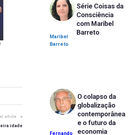
Série Coisas da
Consciência
com Maribel
Barreto
Maribel
o
Barreto
O colapso da
globalização
contemporânea
xt article
e o futuro da
eira idade
economia
Fernando