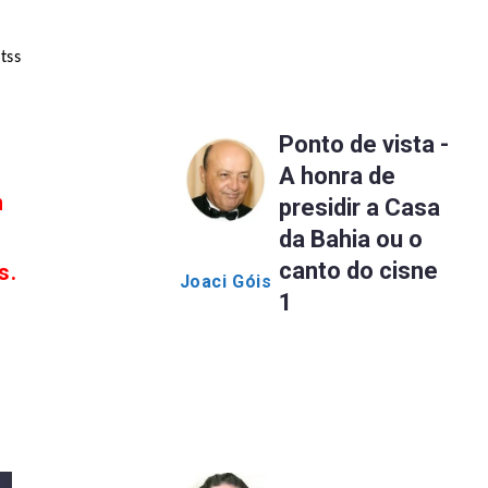
tss
Ponto de vista -
A honra de
m
presidir a Casa
da Bahia ou o
canto do cisne
s.
Joaci Góis
1