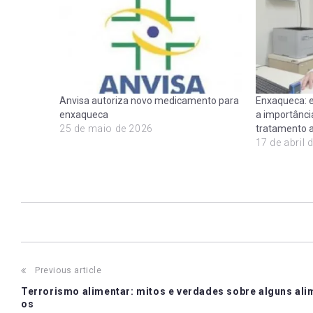
Anvisa autoriza novo medicamento para
Enxaqueca: e
enxaqueca
a importânci
25 de maio de 2026
tratamento 
17 de abril 
Post
Previous article
Terrorismo alimentar: mitos e verdades sobre alguns ali
navigation
os