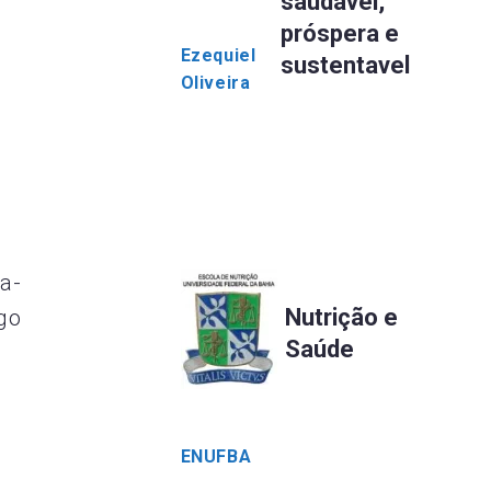
saudável,
próspera e
Ezequiel
sustentavel
Oliveira
a-
Nutrição e
go
Saúde
ENUFBA