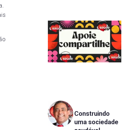
a.
is
ão
Construindo
uma sociedade