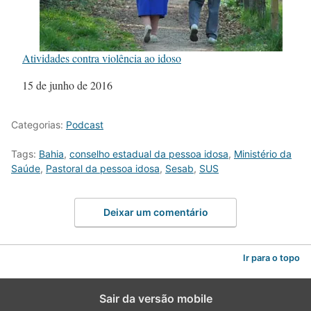
Atividades contra violência ao idoso
Data
15 de junho de 2016
Categorias:
Podcast
Tags:
Bahia
,
conselho estadual da pessoa idosa
,
Ministério da
Saúde
,
Pastoral da pessoa idosa
,
Sesab
,
SUS
Deixar um comentário
Ir para o topo
Sair da versão mobile