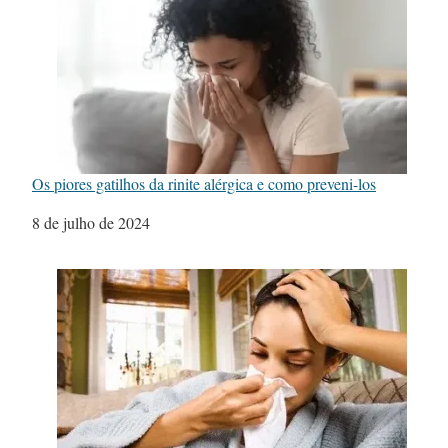
Os piores gatilhos da rinite alérgica e como preveni-los
Data
8 de julho de 2024