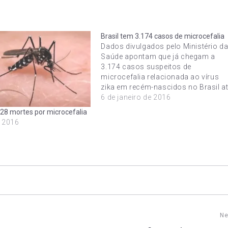
Brasil tem 3.174 casos de microcefalia
Dados divulgados pelo Ministério d
Saúde apontam que já chegam a
3.174 casos suspeitos de
microcefalia relacionada ao vírus
zika em recém-nascidos no Brasil a
o dia 2 de janeiro deste ano. 38 óbit
6 de janeiro de 2016
de bebês com microcefalia estão s
 28 mortes por microcefalia
investigação. Os registros estão
e 2016
distribuídos em 684 municípios de
21…
Ne