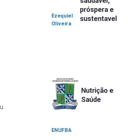
saudável,
próspera e
Ezequiel
sustentavel
Oliveira
Nutrição e
Saúde
çu
ENUFBA