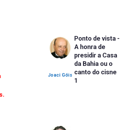
Ponto de vista -
A honra de
presidir a Casa
da Bahia ou o
canto do cisne
Joaci Góis
m
1
s.