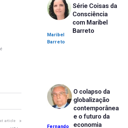
Série Coisas da
Consciência
com Maribel
a
Barreto
Maribel
Barreto
té
os
ob
O colapso da
globalização
contemporânea
e o futuro da
xt article
economia
Fernando