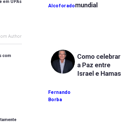
ve em UPAs
mundial
Alcoforado
rom Author
Como celebrar
as com
a Paz entre
Israel e Hamas
Fernando
Borba
itamente