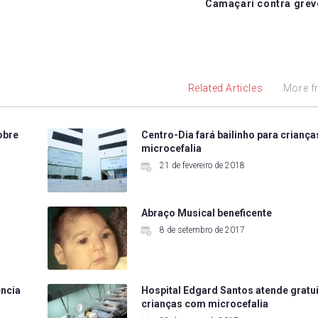
Camaçari contra gre
Related Articles
More f
obre
Centro-Dia fará bailinho para crianç
microcefalia
21 de fevereiro de 2018
a
Abraço Musical beneficente
8 de setembro de 2017
ência
Hospital Edgard Santos atende gratu
crianças com microcefalia