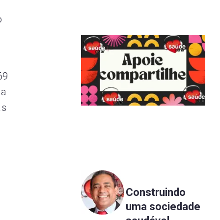
o
69
 a
as
Construindo
uma sociedade