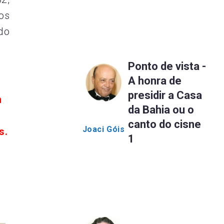
os
do
Ponto de vista -
A honra de
presidir a Casa
m
da Bahia ou o
canto do cisne
Joaci Góis
s.
1