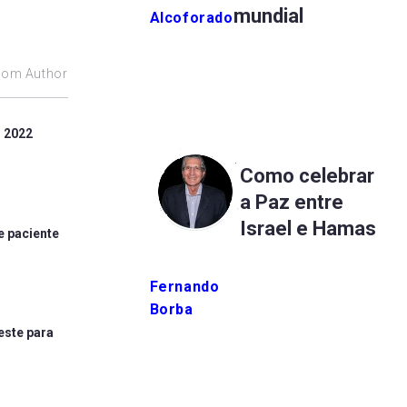
mundial
Alcoforado
rom Author
m 2022
Como celebrar
a Paz entre
Israel e Hamas
e paciente
Fernando
Borba
este para