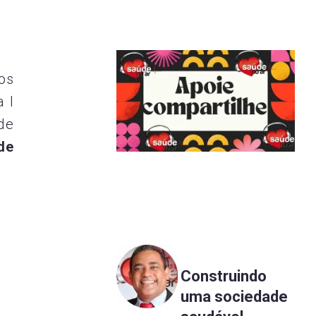
os
 I
de
de
Construindo
uma sociedade