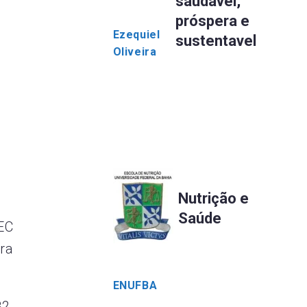
saudável,
próspera e
Ezequiel
sustentavel
Oliveira
Nutrição e
Saúde
EC
ra
ENUFBA
2,