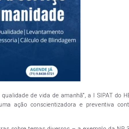
 qualidade de vida de amanhã", a I SIPAT do H
ma ação conscientizadora e preventiva cont
tras sobre temas diversos – a exemplo da NR 3