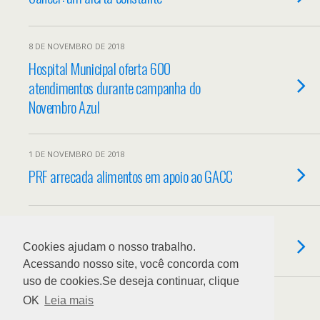
8 DE NOVEMBRO DE 2018
Hospital Municipal oferta 600
atendimentos durante campanha do
Novembro Azul
1 DE NOVEMBRO DE 2018
PRF arrecada alimentos em apoio ao GACC
18 DE OUTUBRO DE 2018
Dengue: Salvador está em alerta
Cookies ajudam o nosso trabalho.
Acessando nosso site, você concorda com
uso de cookies.Se deseja continuar, clique
Load More From This Category…
OK
Leia mais