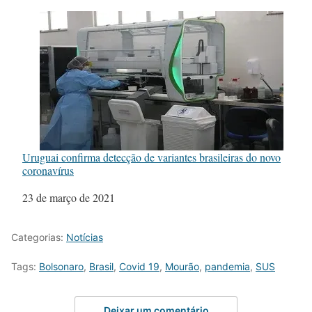
Uruguai confirma detecção de variantes brasileiras do novo
coronavírus
Data
23 de março de 2021
Categorias:
Notícias
Tags:
Bolsonaro
,
Brasil
,
Covid 19
,
Mourão
,
pandemia
,
SUS
Deixar um comentário