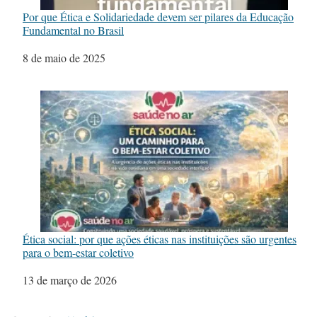
Por que Ética e Solidariedade devem ser pilares da Educação
Fundamental no Brasil
Data
8 de maio de 2025
Ética social: por que ações éticas nas instituições são urgentes
para o bem-estar coletivo
Data
13 de março de 2026