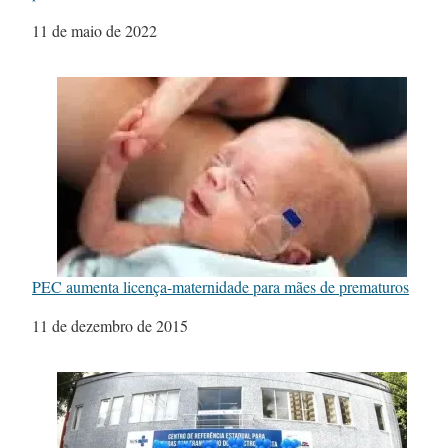
Data
11 de maio de 2022
PEC aumenta licença-maternidade para mães de prematuros
Data
11 de dezembro de 2015