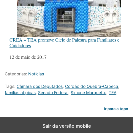
CREA – TEA promove Ciclo de Palestra para Familiares e
Cuidadores
Data
12 de maio de 2017
Categorias:
Notícias
Tags:
Câmara dos Deputados
,
Cordão do Quebra-Cabeça
,
famílias atípicas
,
Senado Federal
,
Simone Marquetto
,
TEA
Ir para o topo
Sair da versão mobile