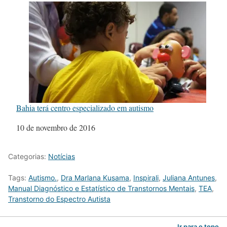
Bahia terá centro especializado em autismo
Data
10 de novembro de 2016
Categorias:
Notícias
Tags:
Autismo.
,
Dra Marlana Kusama
,
Inspirali
,
Juliana Antunes
,
Manual Diagnóstico e Estatístico de Transtornos Mentais
,
TEA
,
Transtorno do Espectro Autista
Ir para o topo