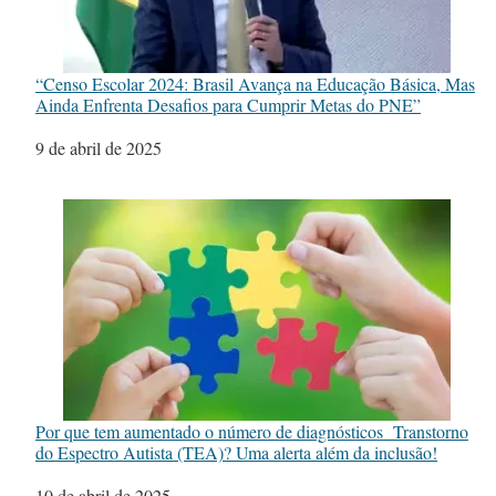
“Censo Escolar 2024: Brasil Avança na Educação Básica, Mas
Ainda Enfrenta Desafios para Cumprir Metas do PNE”
Data
9 de abril de 2025
Por que tem aumentado o número de diagnósticos Transtorno
do Espectro Autista (TEA)? Uma alerta além da inclusão!
Data
10 de abril de 2025