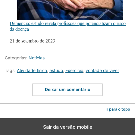
Demência: estudo revela profissões que potencializam o risco
da doença
Data
21 de setembro de 2023
Categorias:
Notícias
Tags:
Atividade física
,
estudo
,
Exercicio
,
vontade de viver
Deixar um comentário
Ir para o topo
Sair da versão mobile