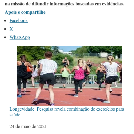
na missão de difundir informações baseadas em evidências.
Apoie e compartilhe
Facebook
X
WhatsApp
Longevidade: Pesquisa revela combinação de exercícios para
saúde
Data
24 de maio de 2021