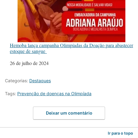
Hemoba lança campanha Olimpíadas da Doação para abastecer
estoque de sangue
Data
26 de julho de 2024
Categorias:
Destaques
Tags:
Prevenção de doenças na Olimpíada
Deixar um comentário
Ir para o topo