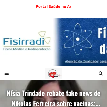
Portal Saúde no Ar
Nísia Trindade rebate fake news de
Nikolas Ferreira sobre vacinas: