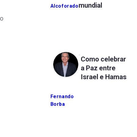
mundial
Alcoforado
 o
Como celebrar
a Paz entre
Israel e Hamas
Fernando
Borba