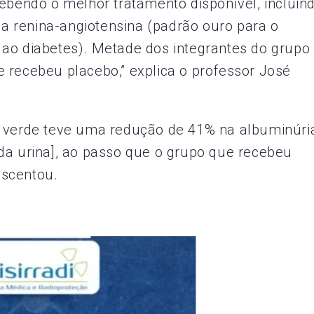
cebendo o melhor tratamento disponível, incluin
 renina-angiotensina (padrão ouro para o
 ao diabetes). Metade dos integrantes do grupo
 recebeu placebo,” explica o professor José
á verde teve uma redução de 41% na albuminúri
da urina], ao passo que o grupo que recebeu
escentou.