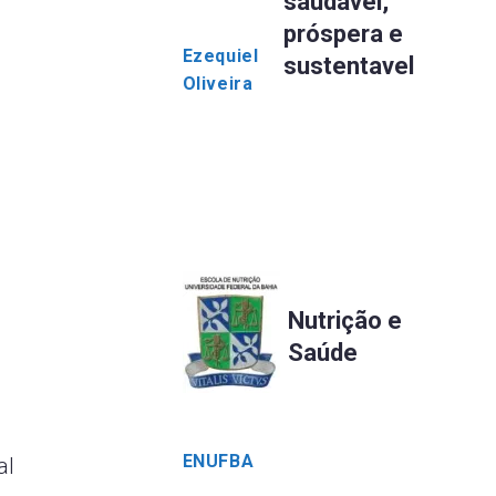
saudável,
próspera e
Ezequiel
sustentavel
Oliveira
Nutrição e
Saúde
ENUFBA
al