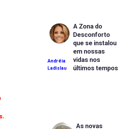
A Zona do
Desconforto
que se instalou
em nossas
vidas nos
Andréia
últimos tempos
Ladislau
m
s.
As novas