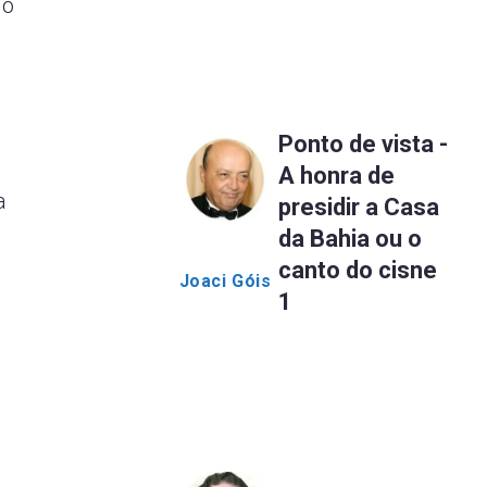
do
Ponto de vista -
A honra de
a
presidir a Casa
da Bahia ou o
canto do cisne
Joaci Góis
1