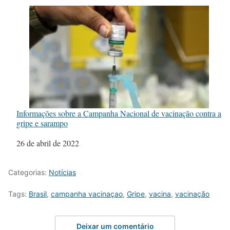
Informações sobre a Campanha Nacional de vacinação contra a
gripe e sarampo
Data
26 de abril de 2022
Categorias:
Notícias
Tags:
Brasil
,
campanha vacinaçao
,
Gripe
,
vacina
,
vacinação
Deixar um comentário