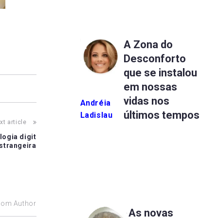
A Zona do
Desconforto
que se instalou
em nossas
vidas nos
Andréia
últimos tempos
Ladislau
xt article
logia digit
estrangeira
rom Author
As novas