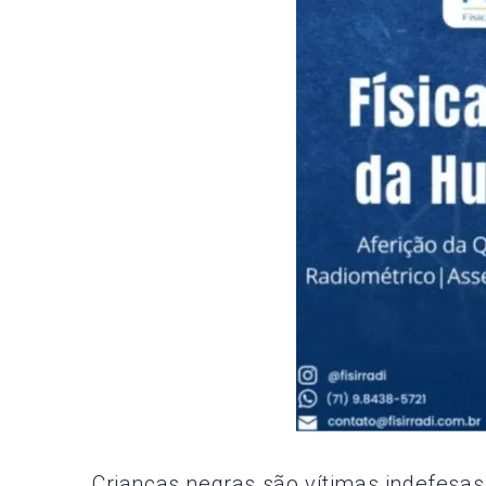
Crianças negras são vítimas indefesas 