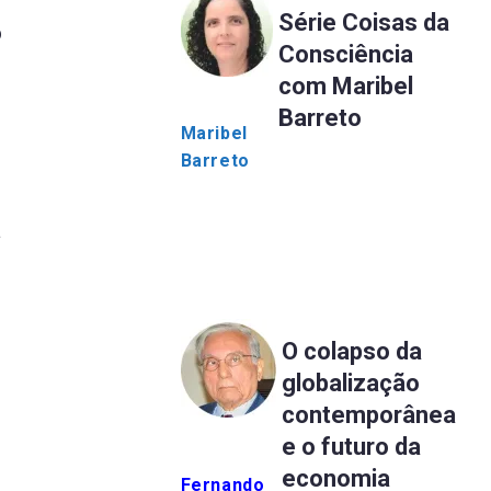
Série Coisas da
o
Consciência
com Maribel
Barreto
Maribel
Barreto
a
O colapso da
globalização
contemporânea
e o futuro da
economia
Fernando