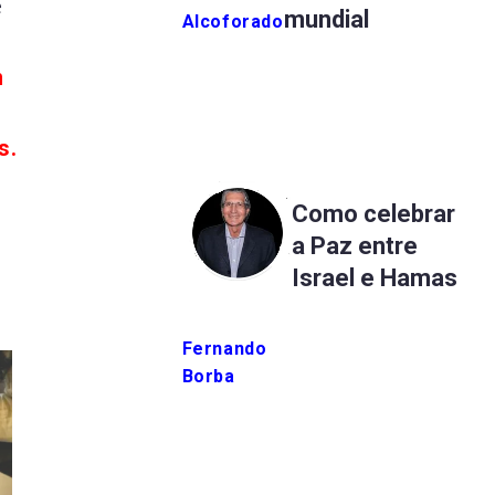
e
mundial
Alcoforado
m
s.
Como celebrar
a Paz entre
Israel e Hamas
Fernando
Borba