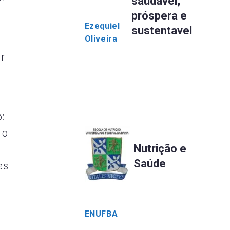
saudável,
próspera e
Ezequiel
sustentavel
Oliveira
r
:
 o
Nutrição e
Saúde
es
ENUFBA