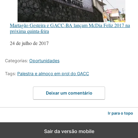
Martagão Gesteira e GACC-BA lançam McDia Feliz 2017 na
próxima quinta-feira
Data
24 de julho de 2017
Categorias:
Oportunidades
Tags:
Palestra e almoço em prol do GACC
Deixar um comentário
Ir para o topo
Sair da versão mobile