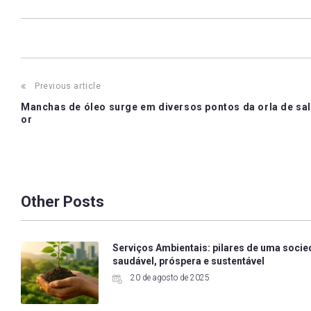
Post
Previous article
Manchas de óleo surge em diversos pontos da orla de sa
navigation
or
Other Posts
Serviços Ambientais: pilares de uma soci
saudável, próspera e sustentável
20 de agosto de 2025