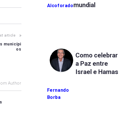
mundial
Alcoforado
xt article
s municípi
os
Como celebrar
a Paz entre
Israel e Hamas
rom Author
Fernando
Borba
as