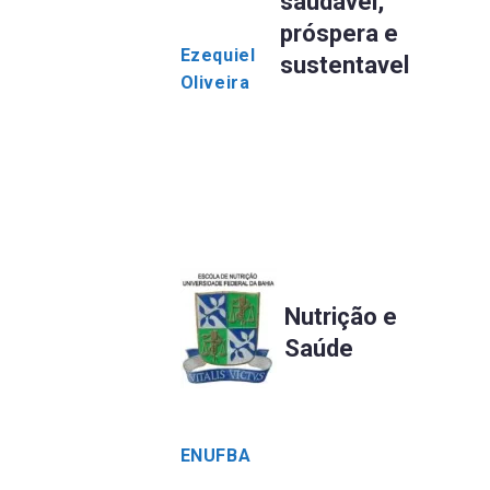
saudável,
próspera e
Ezequiel
sustentavel
Oliveira
Nutrição e
Saúde
ENUFBA