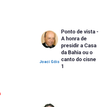
Ponto de vista -
A honra de
presidir a Casa
da Bahia ou o
canto do cisne
Joaci Góis
1
m