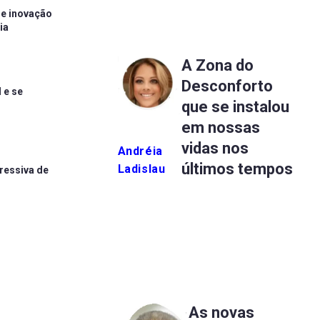
de inovação
ia
A Zona do
Desconforto
 e se
que se instalou
em nossas
vidas nos
Andréia
últimos tempos
Ladislau
ressiva de
As novas