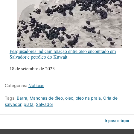
Pesquisadores indicam relação entre óleo encontrado em
Salvador e petróleo do Kuwait
Data
18 de setembro de 2023
Categorias:
Notícias
Tags:
Barra
,
Manchas de óleo
,
oleo
,
oleo na praia
,
Orla de
salvador
,
piatã
,
Salvador
Ir para o topo