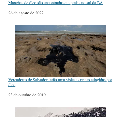
Manchas de óleo são encontradas em praias no sul da BA
Data
26 de agosto de 2022
Vereadores de Salvador farão uma visita as praias atingidas por
óleo
Data
23 de outubro de 2019