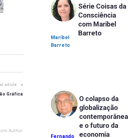
Série Coisas da
Consciência
com Maribel
Barreto
Maribel
Barreto
xt article
ão Gráfica
O colapso da
globalização
contemporânea
e o futuro da
rom Author
economia
Fernando