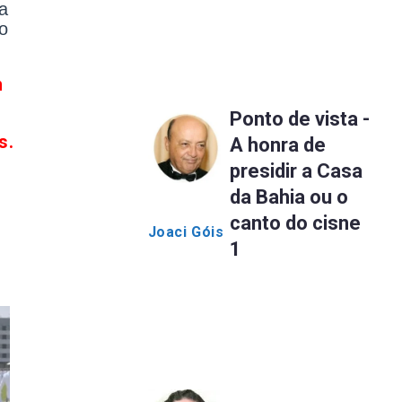
a
o
m
Ponto de vista -
s.
A honra de
presidir a Casa
da Bahia ou o
canto do cisne
Joaci Góis
1