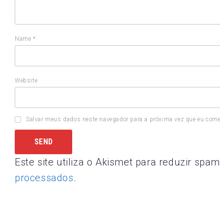
Name
*
Website
Salvar meus dados neste navegador para a próxima vez que eu come
Este site utiliza o Akismet para reduzir spa
processados
.