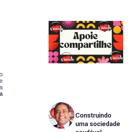
o
e
a
a
Construindo
uma sociedade