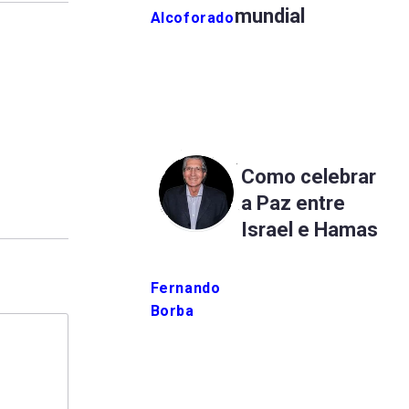
mundial
Alcoforado
Como celebrar
a Paz entre
Israel e Hamas
Fernando
Borba