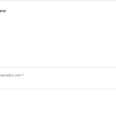
ário
 marcados com
*