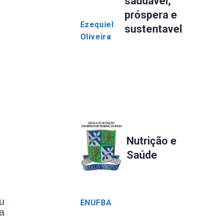
saudável,
próspera e
Ezequiel
sustentavel
Oliveira
Nutrição e
Saúde
u
ENUFBA
a