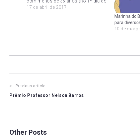
com menos de 36 anos (no 1º dia do
mês de janeiro de 2018) e que tenham
17 de abril de 2017
concluído o curso superior, como
Marinha do B
médicos, cirurgiões-dentistas,
para diverso
enfermeiros, fisioterapeutas,
10 de març
fonoaudiólogos,…
Post
Previous article
Prêmio Professor Nelson Barros
navigation
Other Posts