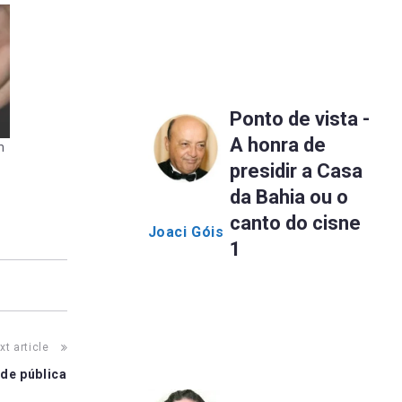
Ponto de vista -
A honra de
m
presidir a Casa
da Bahia ou o
canto do cisne
Joaci Góis
1
xt article
de pública