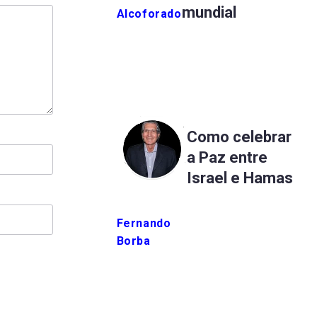
mundial
Alcoforado
Como celebrar
a Paz entre
Israel e Hamas
Fernando
Borba