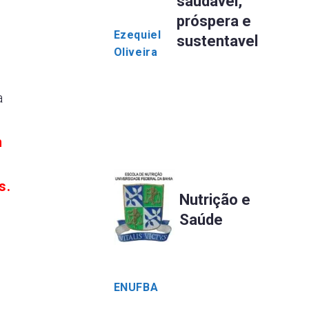
saudável,
próspera e
Ezequiel
sustentavel
Oliveira
a
m
s.
Nutrição e
Saúde
ENUFBA