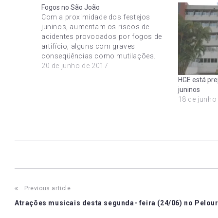
Fogos no São João
Com a proximidade dos festejos
juninos, aumentam os riscos de
acidentes provocados por fogos de
artifício, alguns com graves
conseqüências como mutilações.
Segundo o cirurgião plástico Carlos
20 de junho de 2017
Briglia, coordenador do Centro de
HGE está pre
Tratamento de Queimados (CTQ) do
juninos
Hospital Geral do Estado (HGE), as
18 de junho
estatísticas não apontam para um
aumento considerável…
Post
Previous article
Atrações musicais desta segunda- feira (24/06) no Pelou
navigation