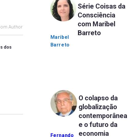
Série Coisas da
Consciência
com Maribel
rom Author
Barreto
Maribel
Barreto
as dos
O colapso da
globalização
contemporânea
e o futuro da
economia
Fernando