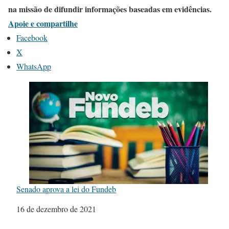
na missão de difundir informações baseadas em evidências.
Apoie e compartilhe
Facebook
X
WhatsApp
Senado aprova a lei do Fundeb
Data
16 de dezembro de 2021