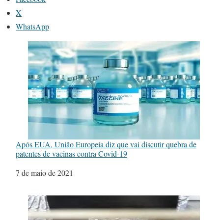
X
WhatsApp
Após EUA, União Europeia diz que vai discutir quebra de
patentes de vacinas contra Covid-19
Data
7 de maio de 2021