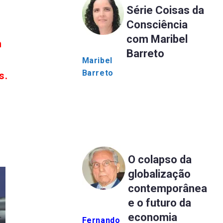
Série Coisas da
Consciência
com Maribel
m
Barreto
Maribel
Barreto
s.
O colapso da
globalização
contemporânea
e o futuro da
economia
Fernando