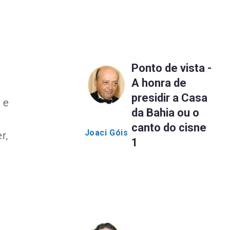
Ponto de vista -
A honra de
presidir a Casa
 e
da Bahia ou o
canto do cisne
Joaci Góis
r,
1