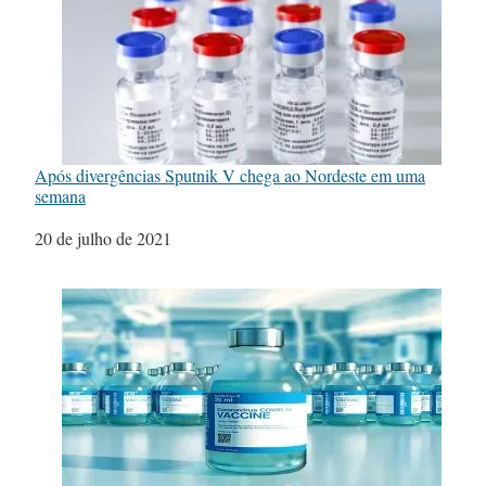
Após divergências Sputnik V chega ao Nordeste em uma
semana
Data
20 de julho de 2021