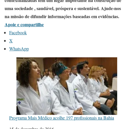
contextualizadas tem um lugar importante na construção de
uma sociedade , saudável, próspera e sustentável. Ajude-nos
na missão de difundir informações baseadas em evidências.
Apoie e compartilhe
Facebook
X
WhatsApp
Programa Mais Médico acolhe 197 profissionais na Bahia
Data
15 de dezembro de 2016