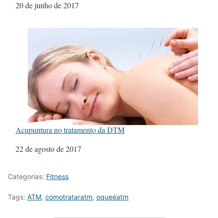
Data
20 de junho de 2017
Acupuntura no tratamento da DTM
Data
22 de agosto de 2017
Categorias:
Fitness
Tags:
ATM
,
comotrataratm
,
oqueéatm