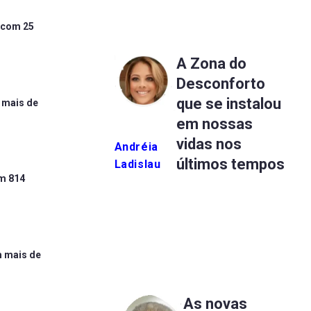
 com 25
A Zona do
Desconforto
que se instalou
 mais de
em nossas
vidas nos
Andréia
últimos tempos
Ladislau
om 814
m mais de
As novas