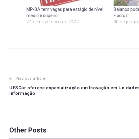
MP-BA tem vagas para estágio de nível
Baianos pode
médio e superior
Fiocruz
24 de novembro de 2022
30 de junho
Post
Previous article
UFSCar oferece especialização em Inovação em Unidade
navigation
Informação
Other Posts