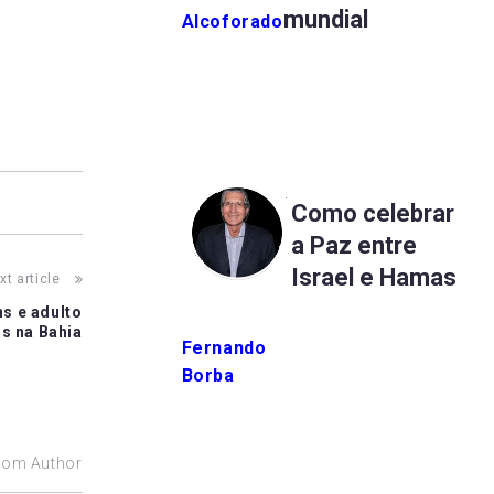
mundial
Alcoforado
Como celebrar
a Paz entre
Israel e Hamas
xt article
ns e adulto
s na Bahia
Fernando
Borba
rom Author