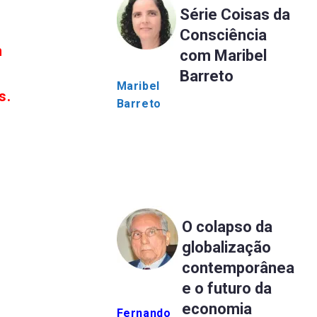
Série Coisas da
Consciência
m
com Maribel
Barreto
Maribel
s.
Barreto
O colapso da
globalização
contemporânea
e o futuro da
economia
Fernando