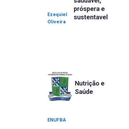
saudável,
próspera e
Ezequiel
sustentavel
Oliveira
Nutrição e
Saúde
ENUFBA