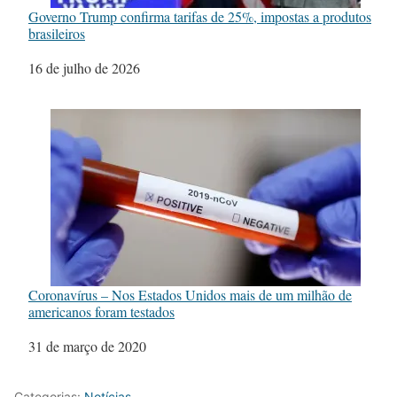
Governo Trump confirma tarifas de 25%, impostas a produtos
brasileiros
Data
16 de julho de 2026
Coronavírus – Nos Estados Unidos mais de um milhão de
americanos foram testados
Data
31 de março de 2020
Categorias:
Notícias