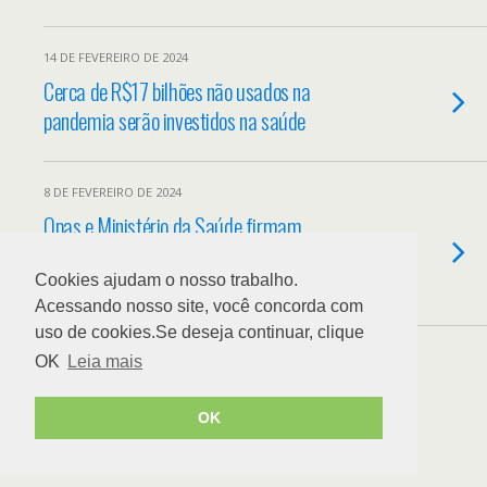
14 DE FEVEREIRO DE 2024
Cerca de R$17 bilhões não usados na
pandemia serão investidos na saúde
8 DE FEVEREIRO DE 2024
Opas e Ministério da Saúde firmam
parceria para impulsionar o Complexo
Econômico-Industrial da Saúde
Cookies ajudam o nosso trabalho.
Acessando nosso site, você concorda com
uso de cookies.Se deseja continuar, clique
Load More Tagged Like This…
OK
Leia mais
OK
Back to top