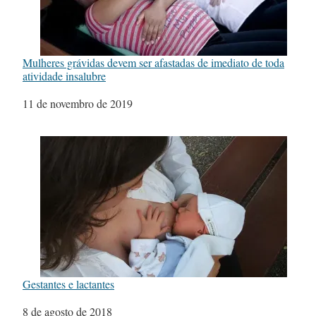
Mulheres grávidas devem ser afastadas de imediato de toda
atividade insalubre
Data
11 de novembro de 2019
Gestantes e lactantes
Data
8 de agosto de 2018