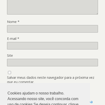
Nome
*
E-mail
*
Site
Salvar meus dados neste navegador para a próxima vez
que eu comentar.
Cookies ajudam o nosso trabalho.
Acessando nosso site, você concorda com
Este site utiliza o Akismet para reduzir spam.
Saiba
uso de cookies.Se deseja continuar, clique