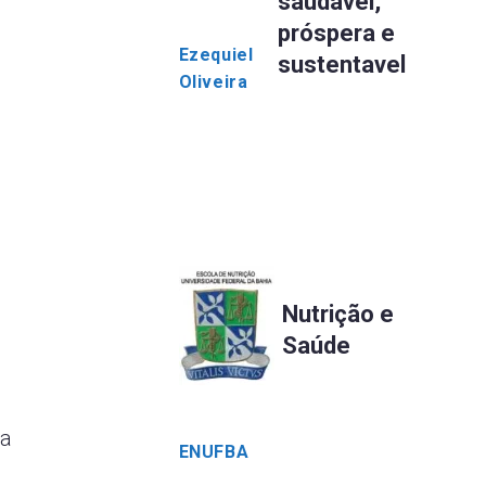
saudável,
próspera e
Ezequiel
sustentavel
Oliveira
Nutrição e
Saúde
 a
ENUFBA