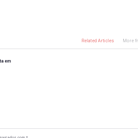
Related Articles
More f
ita em
 marcados com
*