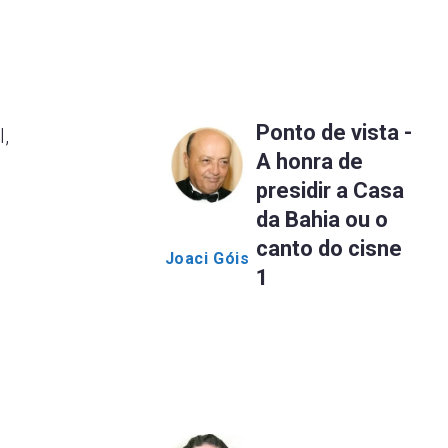
Ponto de vista -
l,
A honra de
presidir a Casa
da Bahia ou o
canto do cisne
Joaci Góis
1