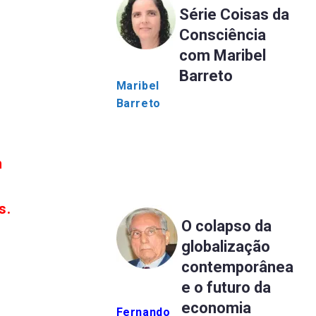
Série Coisas da
Consciência
com Maribel
Barreto
Maribel
Barreto
m
s.
O colapso da
globalização
contemporânea
e o futuro da
economia
Fernando