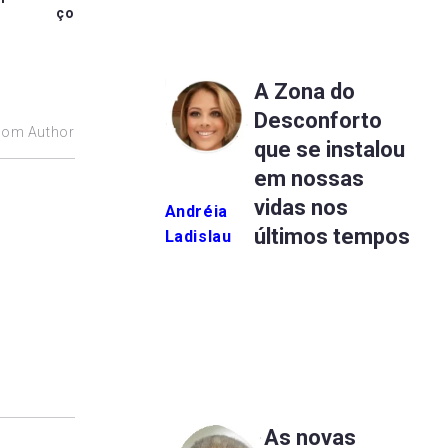
ço
A Zona do
Desconforto
rom Author
que se instalou
em nossas
vidas nos
Andréia
últimos tempos
Ladislau
As novas