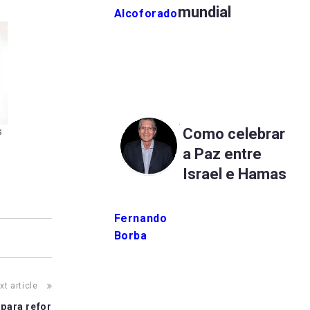
mundial
Alcoforado
Como celebrar
s
a Paz entre
Israel e Hamas
Fernando
Borba
xt article
para refor