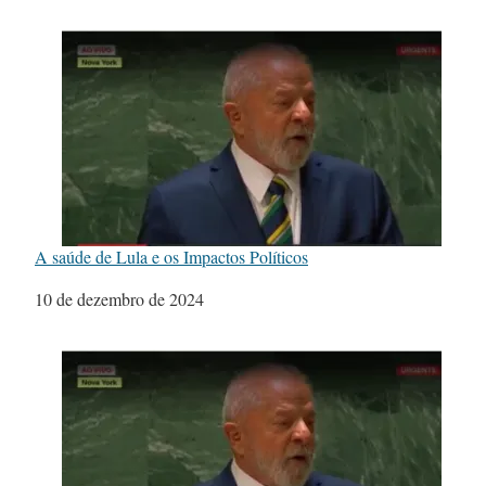
A saúde de Lula e os Impactos Políticos
Data
10 de dezembro de 2024