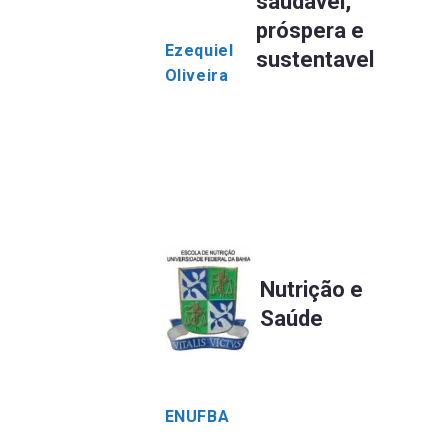
saudável,
próspera e
Ezequiel
sustentavel
Oliveira
Nutrição e
Saúde
ENUFBA