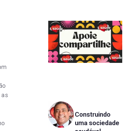
o
com
ção
 as
Construindo
uma sociedade
mo