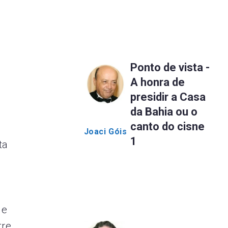
Ponto de vista -
A honra de
presidir a Casa
da Bahia ou o
canto do cisne
Joaci Góis
1
ta
de
tre