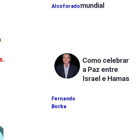
mundial
Alcoforado
m
s.
Como celebrar
a Paz entre
Israel e Hamas
Fernando
Borba