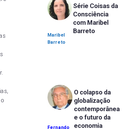
Série Coisas da
Consciência
com Maribel
Barreto
Maribel
as
Barreto
os
r.
ias,
O colapso da
do
globalização
contemporânea
e o futuro da
economia
Fernando