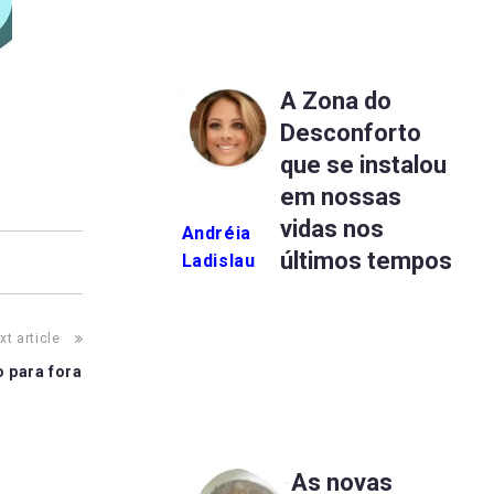
A Zona do
Desconforto
que se instalou
em nossas
vidas nos
Andréia
últimos tempos
Ladislau
xt article
 para fora
As novas