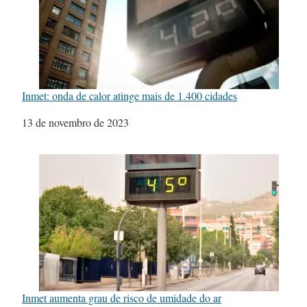
Inmet: onda de calor atinge mais de 1.400 cidades
Data
13 de novembro de 2023
Inmet aumenta grau de risco de umidade do ar