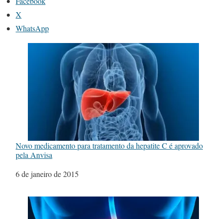
Facebook
X
WhatsApp
Novo medicamento para tratamento da hepatite C é aprovado
pela Anvisa
Data
6 de janeiro de 2015