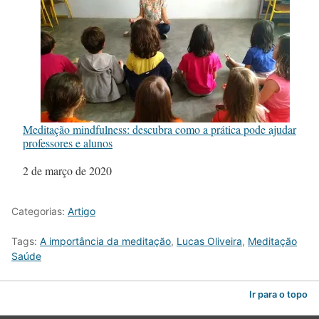
Meditação mindfulness: descubra como a prática pode ajudar
professores e alunos
Data
2 de março de 2020
Categorias:
Artigo
Tags:
A importância da meditação
,
Lucas Oliveira
,
Meditação
Saúde
Ir para o topo