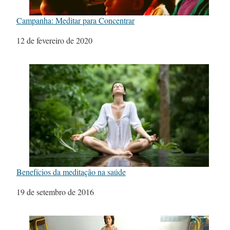
Campanha: Meditar para Concentrar
Data
12 de fevereiro de 2020
Benefícios da meditação na saúde
Data
19 de setembro de 2016