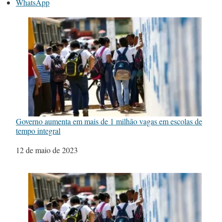
WhatsApp
Governo aumenta em mais de 1 milhão vagas em escolas de
tempo integral
Data
12 de maio de 2023