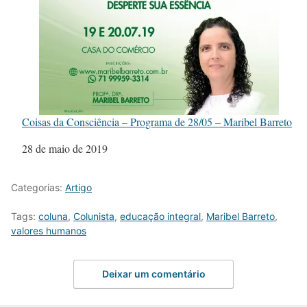
Coisas da Consciência – Programa de 28/05 – Maribel Barreto
Data
28 de maio de 2019
Categorias:
Artigo
Tags:
coluna
,
Colunista
,
educação integral
,
Maribel Barreto
,
valores humanos
Deixar um comentário