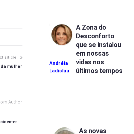
A Zona do
Desconforto
que se instalou
em nossas
xt article
vidas nos
Andréia
 da mulher
últimos tempos
Ladislau
rom Author
acidentes
As novas