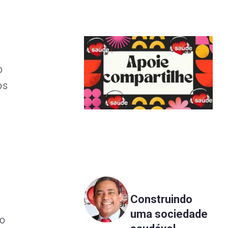
o
os
Construindo
uma sociedade
do