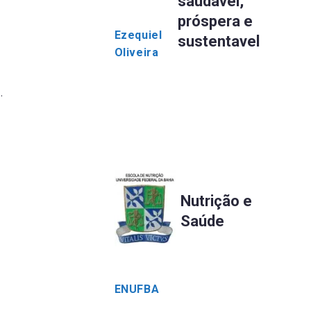
saudável,
a
próspera e
Ezequiel
sustentavel
Oliveira
.
Nutrição e
Saúde
ENUFBA