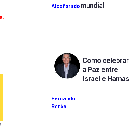
mundial
Alcoforado
s.
Como celebrar
a Paz entre
Israel e Hamas
Fernando
Borba
s