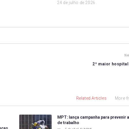
24 de julho de 2026
Ne
2º maior hospital
Related Articles
More f
MPT: lança campanha para prevenir 
de trabalho
nças