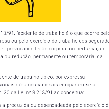
213/91, “acidente de trabalho é o que ocorre pel
presa ou pelo exercício do trabalho dos segurad
a lei, provocando lesão corporal ou perturbação
da ou redução, permanente ou temporária, da
ente de trabalho típico, por expressa
sionais e/ou ocupacionais equiparam-se a
t. 20 da Lei nº 8.213/91 as conceitua:
a a produzida ou desencadeada pelo exercício 