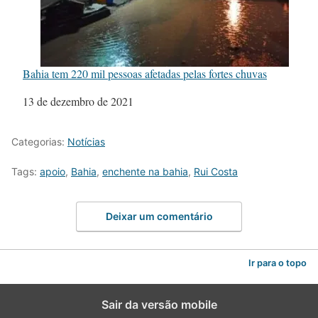
Bahia tem 220 mil pessoas afetadas pelas fortes chuvas
Data
13 de dezembro de 2021
Categorias:
Notícias
Tags:
apoio
,
Bahia
,
enchente na bahia
,
Rui Costa
Deixar um comentário
Ir para o topo
Sair da versão mobile