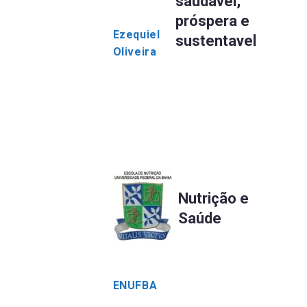
saudável,
próspera e
Ezequiel
sustentavel
Oliveira
Nutrição e
Saúde
ENUFBA