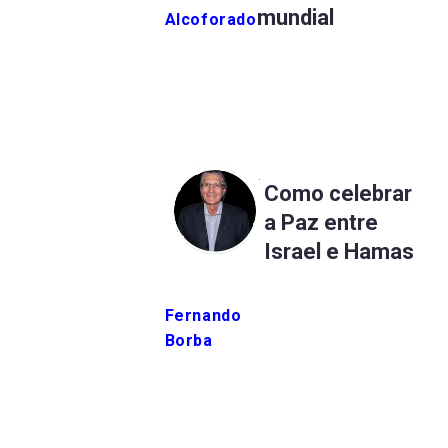
mundial
Alcoforado
Como celebrar
a Paz entre
Israel e Hamas
Fernando
Borba