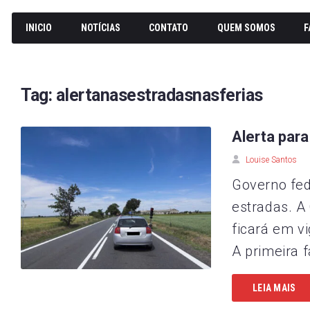
INICIO
NOTÍCIAS
CONTATO
QUEM SOMOS
F
Tag:
alertanasestradasnasferias
Alerta para
Louise Santos
Governo fed
estradas. A
ficará em v
A primeira f
LEIA MAIS