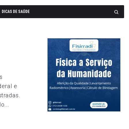
DICAS DE SAÚDE
s
deral e
stradas.
o...