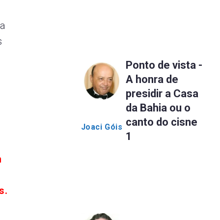
 a
s
Ponto de vista -
A honra de
presidir a Casa
da Bahia ou o
canto do cisne
Joaci Góis
1
m
s.