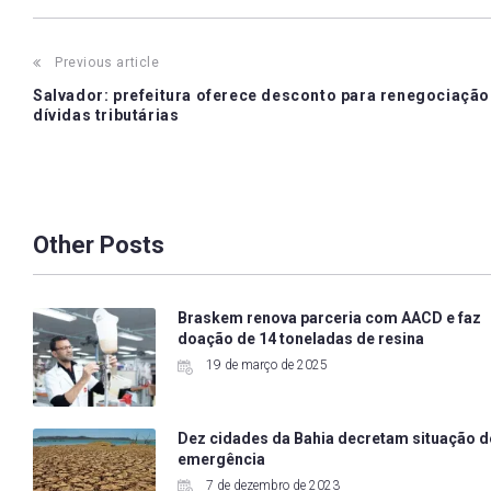
Post
Previous article
Salvador: prefeitura oferece desconto para renegociação
navigation
dívidas tributárias
Other Posts
Braskem renova parceria com AACD e faz
doação de 14 toneladas de resina
19 de março de 2025
Dez cidades da Bahia decretam situação d
emergência
7 de dezembro de 2023