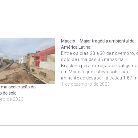
Maceió – Maior tragédia ambiental da
América Latina
Entre os dias 28 e 30 de novembro, 
solo de uma das 35 minas da
Braskem para extração de sal-gema
em Maceió que estava sob risco
iminente de desabar já cedeu 1,87 m
A mina está desativada. Segundo
1 de dezembro de 2023
rma aceleração do
informações da Defesa Civil
 do solo
Municipal, a mina está cedendo a
bro de 2023
uma…