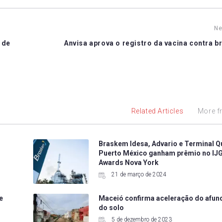
Ne
 de
Anvisa aprova o registro da vacina contra b
Related Articles
More f
Braskem Idesa, Advario e Terminal Q
Puerto México ganham prêmio no IJG
Awards Nova York
21 de março de 2024
e
Maceió confirma aceleração do afu
do solo
5 de dezembro de 2023