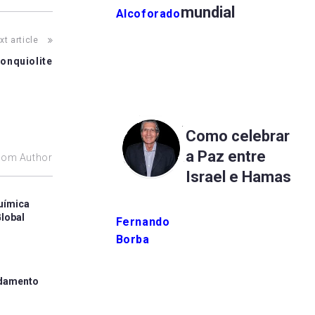
mundial
Alcoforado
xt article
ronquiolite
Como celebrar
a Paz entre
rom Author
Israel e Hamas
uímica
lobal
Fernando
Borba
ndamento