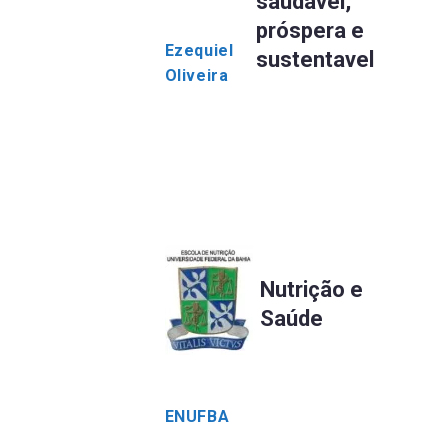
saudável,
próspera e
Ezequiel
sustentavel
Oliveira
Nutrição e
Saúde
ENUFBA