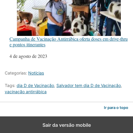
Campanha de Vacinação Antirrábica oferta doses em drive-thru
e pontos itinerantes
Data
4 de agosto de 2023
Categorias:
Notícias
Tags:
dia D de Vacinação
,
Salvador tem dia D de Vacinação
,
vacinação antirrábica
Ir para o topo
Sair da versão mobile