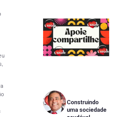
o
0
eu
s,
ra
io
Construindo
uma sociedade
s