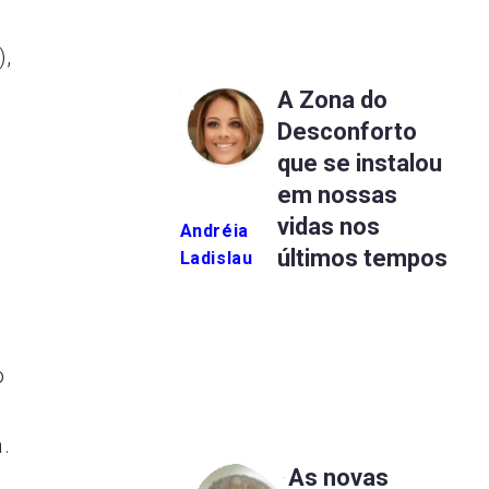
),
A Zona do
Desconforto
que se instalou
em nossas
vidas nos
Andréia
últimos tempos
Ladislau
o
.
As novas