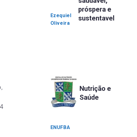
saudável,
próspera e
Ezequiel
sustentavel
Oliveira
,
Nutrição e
Saúde
44
ENUFBA