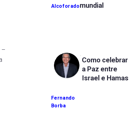
mundial
Alcoforado
 –
a
Como celebrar
a Paz entre
Israel e Hamas
Fernando
Borba