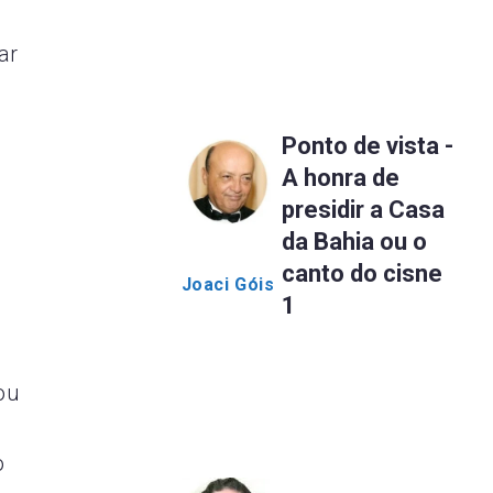
ar
Ponto de vista -
A honra de
presidir a Casa
da Bahia ou o
canto do cisne
Joaci Góis
1
ou
o