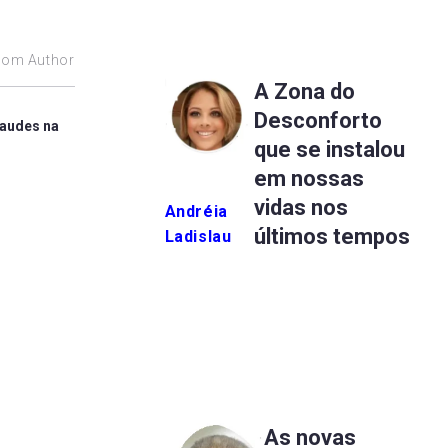
rom Author
A Zona do
Desconforto
raudes na
que se instalou
em nossas
vidas nos
Andréia
últimos tempos
Ladislau
As novas