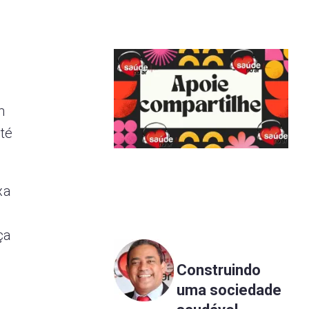
m
té
xa
ça
Construindo
uma sociedade