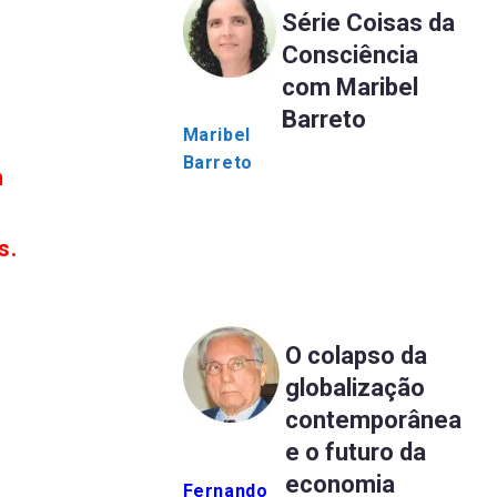
Série Coisas da
Consciência
com Maribel
Barreto
Maribel
Barreto
m
s.
O colapso da
globalização
contemporânea
e o futuro da
economia
Fernando