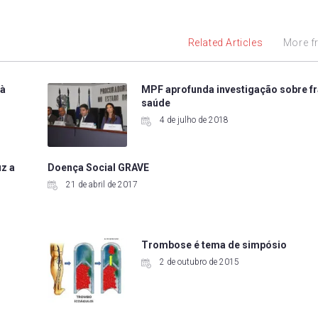
Related Articles
More f
 à
MPF aprofunda investigação sobre f
saúde
4 de julho de 2018
uz a
Doença Social GRAVE
21 de abril de 2017
Trombose é tema de simpósio
2 de outubro de 2015