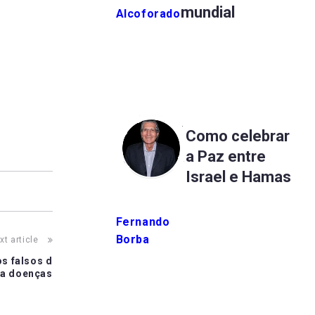
mundial
Alcoforado
es
Como celebrar
a Paz entre
Israel e Hamas
Fernando
Borba
xt article
os falsos d
ra doenças