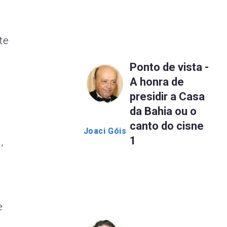
te
Ponto de vista -
A honra de
presidir a Casa
da Bahia ou o
canto do cisne
Joaci Góis
1
,
e