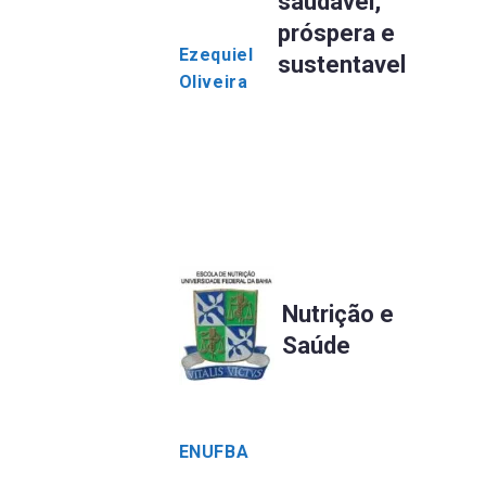
saudável,
próspera e
Ezequiel
sustentavel
Oliveira
Nutrição e
Saúde
ENUFBA