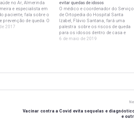
úde no Ar, Almerinda
evitar quedas de idosos
rmeira e especialista em
O médico e coordenador do Serviço
o paciente, fala sobre o
de Ortopedia do Hospital Santa
e prevenção de queda. O
Izabel, Flávio Santana, fará uma
em como finalidade,
de 2017
palestra sobre os riscos de queda
corrência de queda de
para os idosos dentro de casa e
os pontos de assistência
como esses incidentes podem ser
6 de maio de 2019
la decorrente, por meio
evitados, com alguns ajustes e açõ
de prevenção. O evento acontece na
na loja da Santa…
Ne
Vacinar contra a Covid evita sequelas e diagnóstic
e out