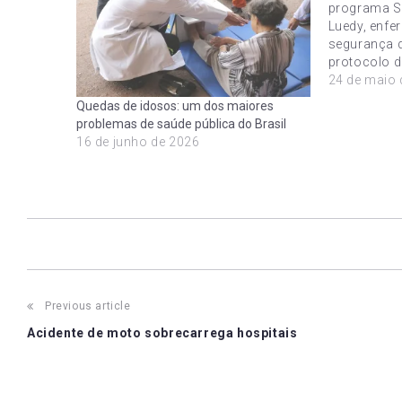
programa Sa
Luedy, enfe
segurança d
protocolo d
protocolo t
24 de maio 
reduzir a o
Quedas de idosos: um dos maiores
pacientes n
problemas de saúde pública do Brasil
e o dano de
16 de junho de 2026
da…
Post
Previous article
Acidente de moto sobrecarrega hospitais
navigation