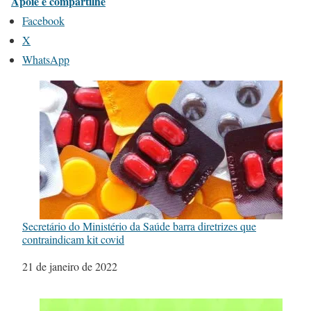
Apoie e compartilhe
Facebook
X
WhatsApp
Secretário do Ministério da Saúde barra diretrizes que
contraindicam kit covid
Data
21 de janeiro de 2022